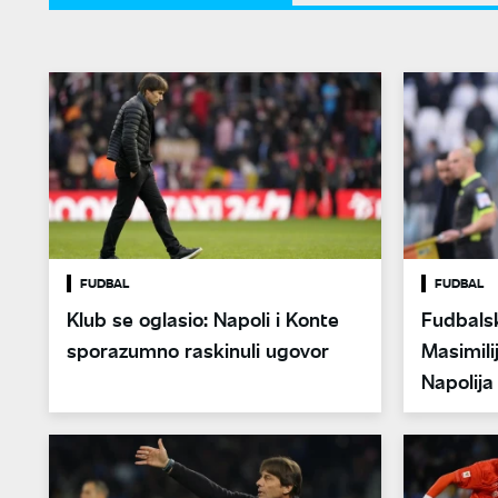
FUDBAL
FUDBAL
Klub se oglasio: Napoli i Konte
Fudbalsk
sporazumno raskinuli ugovor
Masimili
Napolija