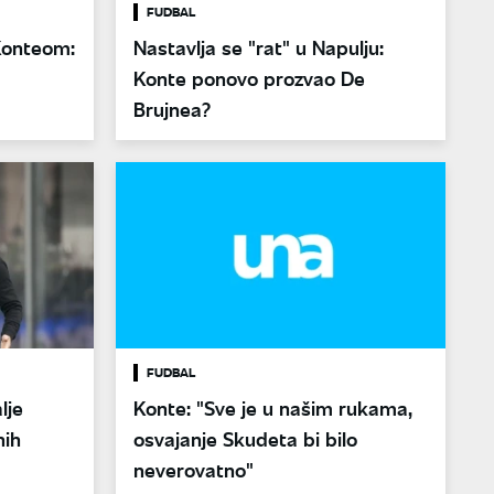
FUDBAL
Konteom:
Nastavlja se "rat" u Napulju:
Konte ponovo prozvao De
Brujnea?
FUDBAL
lje
Konte: "Sve je u našim rukama,
nih
osvajanje Skudeta bi bilo
neverovatno"