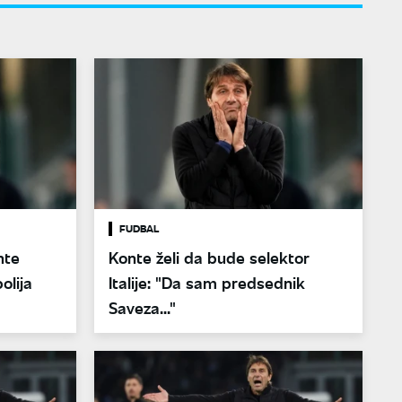
FUDBAL
nte
Konte želi da bude selektor
olija
Italije: "Da sam predsednik
Saveza..."