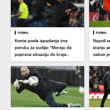
FUDBAL
FUDBAL
Konte posle ispadanja ima
Napoli s
poruku za sudije: "Moraju da
stanju j
poprave situaciju do kraja
nakon p
sezone"