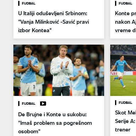
FUDBAL
FUDBAL
U Italiji oduševljeni Srbinom:
Konte p
"Vanja Milinković -Savić pravi
nakon A
izbor Kontea"
vreme da
FUDBAL
FUDBAL
Skot Mek
De Brujne i Konte u sukobu:
Serije A
"Imaš problem sa pogrešnom
trener
osobom"