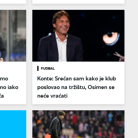
FUDBAL
emo
Konte: Srećan sam kako je klub
mo iako
poslovao na tržištu, Osimen se
ća
neće vraćati