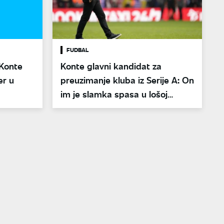
FUDBAL
 Konte
Konte glavni kandidat za
er u
preuzimanje kluba iz Serije A: On
im je slamka spasa u lošoj
sezoni