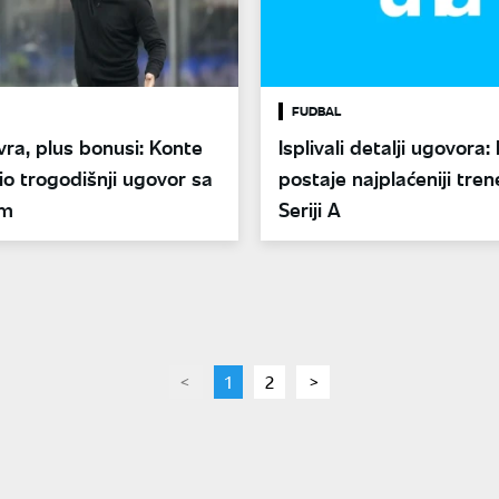
FUDBAL
evra, plus bonusi: Konte
Isplivali detalji ugovora:
o trogodišnji ugovor sa
postaje najplaćeniji tren
em
Seriji A
page
You're
1
page
2
page
on
page