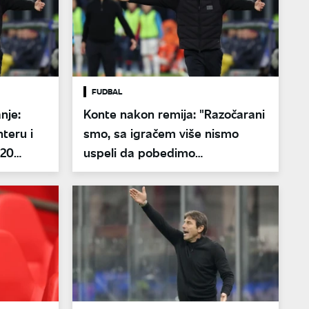
FUDBAL
nje:
Konte nakon remija: "Razočarani
nteru i
smo, sa igračem više nismo
 20
uspeli da pobedimo
Kopenhagen"