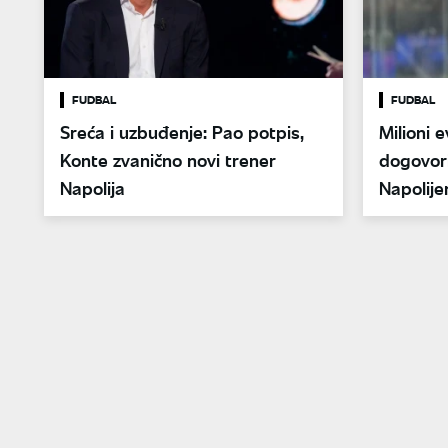
FUDBAL
FUDBAL
Sreća i uzbuđenje: Pao potpis,
Milioni 
Konte zvanično novi trener
dogovori
Napolija
Napolij