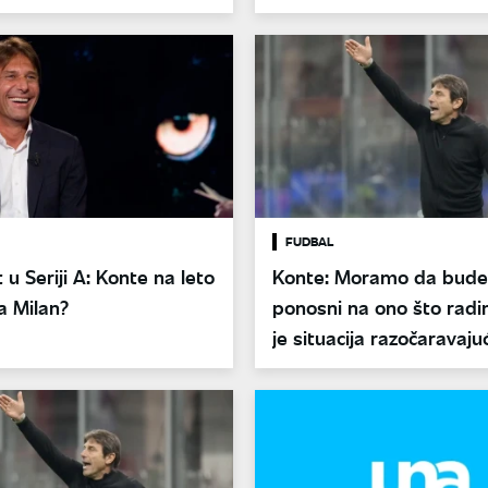
FUDBAL
 u Seriji A: Konte na leto
Konte: Moramo da bud
a Milan?
ponosni na ono što radi
je situacija razočaravaju