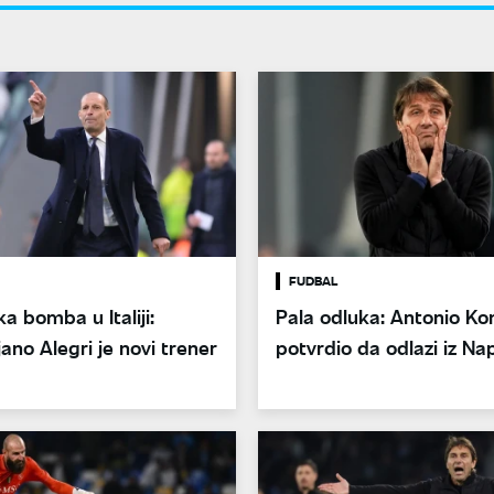
FUDBAL
a bomba u Italiji:
Pala odluka: Antonio Ko
jano Alegri je novi trener
potvrdio da odlazi iz Nap