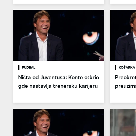
FUDBAL
KOŠARKA
Ništa od Juventusa: Konte otkrio
Preokret
gde nastavlja trenersku karijeru
preuzim