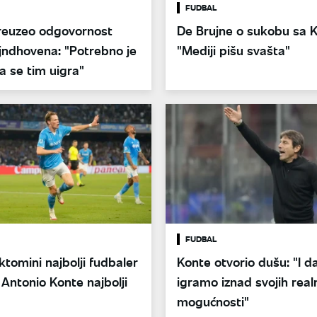
FUDBAL
reuzeo odgovornost
De Brujne o sukobu sa 
jndhovena: "Potrebno je
"Mediji pišu svašta"
 se tim uigra"
FUDBAL
tomini najbolji fudbaler
Konte otvorio dušu: "I da
: Antonio Konte najbolji
igramo iznad svojih real
mogućnosti"