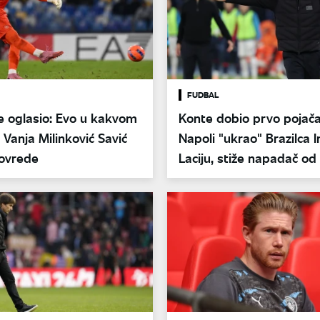
FUDBAL
e oglasio: Evo u kakvom
Konte dobio prvo pojača
e Vanja Milinković Savić
Napoli "ukrao" Brazilca I
ovrede
Laciju, stiže napadač od
miliona evra