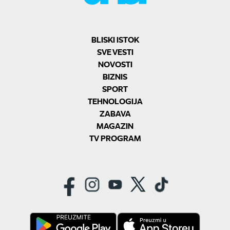
BLISKI ISTOK
SVE VESTI
NOVOSTI
BIZNIS
SPORT
TEHNOLOGIJA
ZABAVA
MAGAZIN
TV PROGRAM