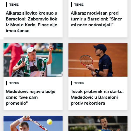
TENIS
TENIS
Alkaraz silovito krenuo u
Alkaraz motivisan pred
Barseloni: Zaboravio šok
turnir u Barseloni: "Siner
iz Monte Karla, Finac nije
mi neće nedostajati"
imao šanse
TENIS
TENIS
Međedović najavio bolje
Težak protivnik na startu:
dane: "Sve sam
Međedović u Barseloni
promenio"
protiv rekordera