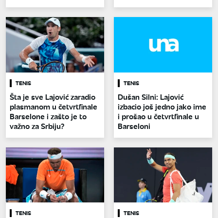
TENIS
TENIS
Šta je sve Lajović zaradio
Dušan Silni: Lajović
plasmanom u četvrtfinale
izbacio još jedno jako ime
Barselone i zašto je to
i prošao u četvrtfinale u
važno za Srbiju?
Barseloni
TENIS
TENIS