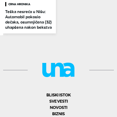
CRNA HRONIKA
Teška nesreća u Nišu:
Automobil pokosio
dečaka, osumnjičena (32)
uhapšena nakon bekstva
BLISKI ISTOK
SVE VESTI
NOVOSTI
BIZNIS