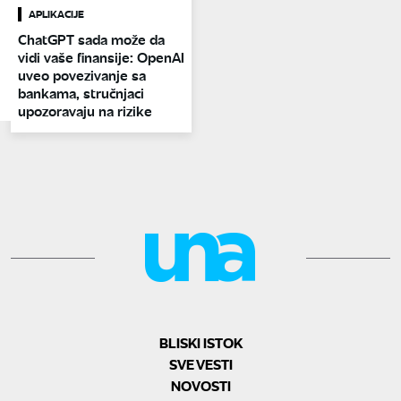
APLIKACIJE
ChatGPT sada može da
vidi vaše finansije: OpenAI
uveo povezivanje sa
bankama, stručnjaci
upozoravaju na rizike
BLISKI ISTOK
SVE VESTI
NOVOSTI