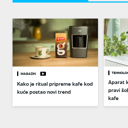
TEHNOLO
MAGAZIN
Aparat k
Kako je ritual pripreme kafe kod
pravi šo
kuće postao novi trend
kafe