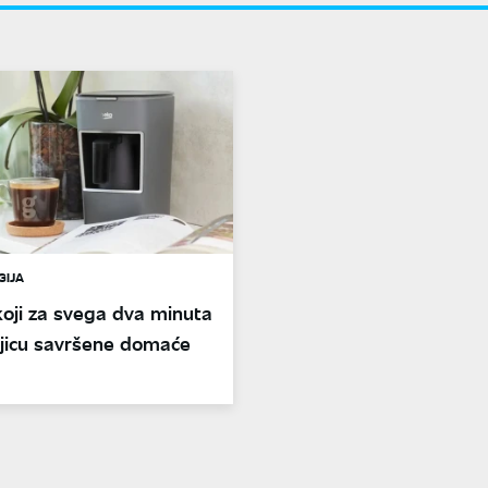
GIJA
oji za svega dva minuta
ljicu savršene domaće