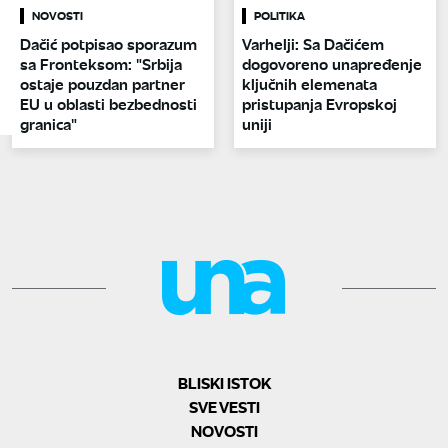
NOVOSTI
POLITIKA
Dačić potpisao sporazum
Varhelji: Sa Dačićem
sa Fronteksom: "Srbija
dogovoreno unapređenje
ostaje pouzdan partner
ključnih elemenata
EU u oblasti bezbednosti
pristupanja Evropskoj
granica"
uniji
BLISKI ISTOK
SVE VESTI
NOVOSTI