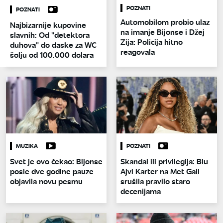
POZNATI
POZNATI
Automobilom probio ulaz
Najbizarnije kupovine
na imanje Bijonse i Džej
slavnih: Od "detektora
Zija: Policija hitno
duhova" do daske za WC
reagovala
šolju od 100.000 dolara
MUZIKA
POZNATI
Svet je ovo čekao: Bijonse
Skandal ili privilegija: Blu
posle dve godine pauze
Ajvi Karter na Met Gali
objavila novu pesmu
srušila pravilo staro
decenijama