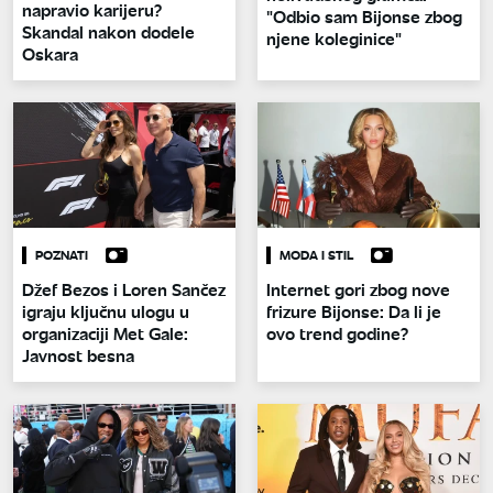
napravio karijeru?
"Odbio sam Bijonse zbog
Skandal nakon dodele
njene koleginice"
Oskara
POZNATI
MODA I STIL
Džef Bezos i Loren Sančez
Internet gori zbog nove
igraju ključnu ulogu u
frizure Bijonse: Da li je
organizaciji Met Gale:
ovo trend godine?
Javnost besna