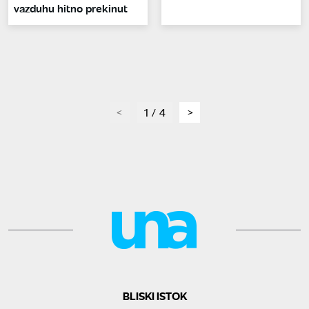
vazduhu hitno prekinut
page
1 / 4
page
BLISKI ISTOK