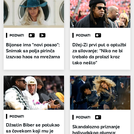
POZNATI
POZNATI
Bijonse ima "novi posao":
Džej-Zi prvi put o optužbi
Snimak sa polja pirinča
za silovanje: "Niko ne bi
izazvao haos na mrežama
trebalo da prolazi kroz
tako nešto"
POZNATI
POZNATI
Džastin Biber se potukao
Skandalozno priznanje
sa čovekom koji mu je
holivudskog glumca: