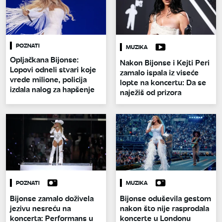
POZNATI
MUZIKA
Opljačkana Bijonse:
Nakon Bijonse i Kejti Peri
Lopovi odneli stvari koje
zamalo ispala iz viseće
vrede milione, policija
lopte na koncertu: Da se
izdala nalog za hapšenje
naježiš od prizora
POZNATI
MUZIKA
Bijonse zamalo doživela
Bijonse oduševila gestom
jezivu nesreću na
nakon što nije rasprodala
koncerta: Performans u
koncerte u Londonu