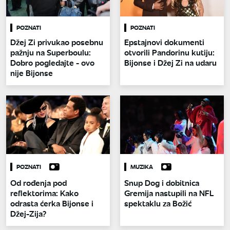
POZNATI
POZNATI
Džej Zi privukao posebnu
Epstajnovi dokumenti
pažnju na Superboulu:
otvorili Pandorinu kutiju:
Dobro pogledajte - ovo
Bijonse i Džej Zi na udaru
nije Bijonse
POZNATI
MUZIKA
Od rođenja pod
Snup Dog i dobitnica
reflektorima: Kako
Gremija nastupili na NFL
odrasta ćerka Bijonse i
spektaklu za Božić
Džej-Zija?