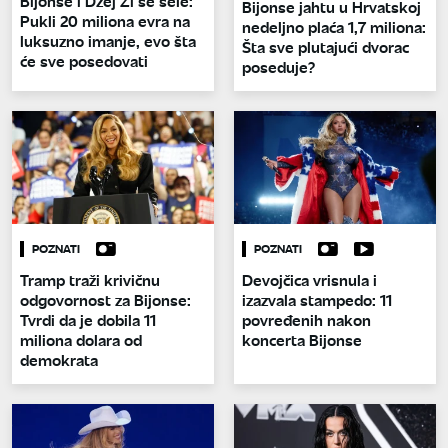
Bijonse i Džej Zi se sele:
Bijonse jahtu u Hrvatskoj
Pukli 20 miliona evra na
nedeljno plaća 1,7 miliona:
luksuzno imanje, evo šta
Šta sve plutajući dvorac
će sve posedovati
poseduje?
POZNATI
POZNATI
Tramp traži krivičnu
Devojčica vrisnula i
odgovornost za Bijonse:
izazvala stampedo: 11
Tvrdi da je dobila 11
povređenih nakon
miliona dolara od
koncerta Bijonse
demokrata