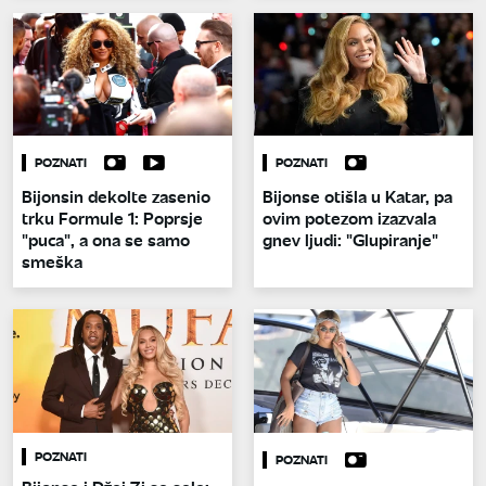
POZNATI
POZNATI
Bijonsin dekolte zasenio
Bijonse otišla u Katar, pa
trku Formule 1: Poprsje
ovim potezom izazvala
"puca", a ona se samo
gnev ljudi: "Glupiranje"
smeška
POZNATI
POZNATI