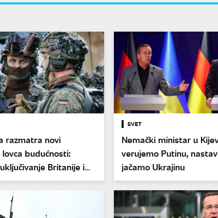
SVET
 razmatra novi
Nemački ministar u Kije
 lovca budućnosti:
verujemo Putinu, nasta
ključivanje Britanije i
jačamo Ukrajinu