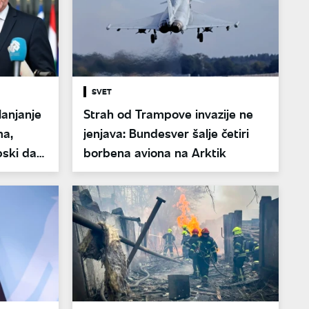
SVET
lanjanje
Strah od Trampove invazije ne
ma,
jenjava: Bundesver šalje četiri
pski da
borbena aviona na Arktik