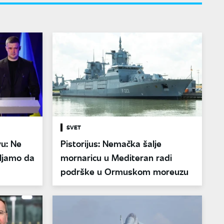
SVET
vu: Ne
Pistorijus: Nemačka šalje
vljamo da
mornaricu u Mediteran radi
podrške u Ormuskom moreuzu