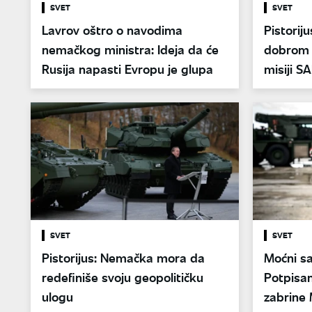
SVET
SVET
Lavrov oštro o navodima
Pistorij
nemačkog ministra: Ideja da će
dobrom 
Rusija napasti Evropu je glupa
misiji S
SVET
SVET
Pistorijus: Nemačka mora da
Moćni sa
redefiniše svoju geopolitičku
Potpisan
ulogu
zabrine