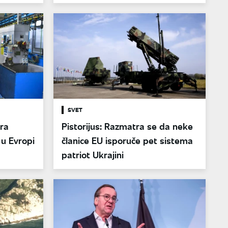
SVET
ra
Pistorijus: Razmatra se da neke
 u Evropi
članice EU isporuče pet sistema
patriot Ukrajini