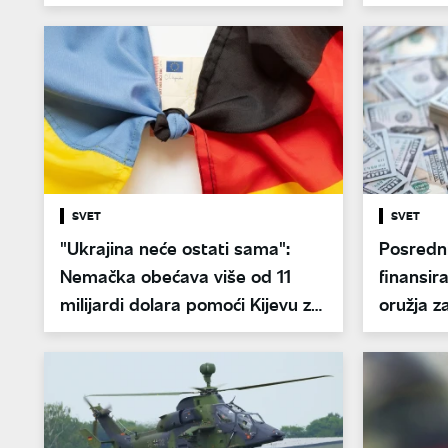
SVET
SVET
"Ukrajina neće ostati sama":
Posredn
Nemačka obećava više od 11
finansir
milijardi dolara pomoći Kijevu za
oružja z
2026. godinu