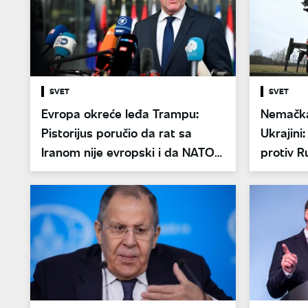
SVET
SVET
Evropa okreće leđa Trampu:
Nemačka
Pistorijus poručio da rat sa
Ukrajini:
Iranom nije evropski i da NATO
protiv R
nije deo sukoba