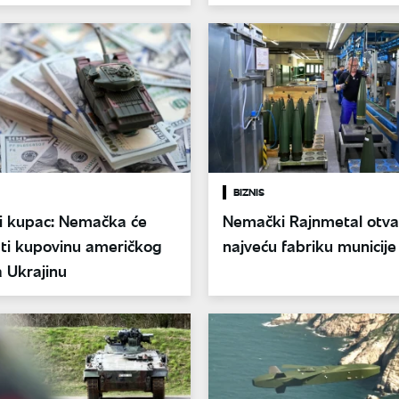
BIZNIS
i kupac: Nemačka će
Nemački Rajnmetal otva
ati kupovinu američkog
najveću fabriku municije
a Ukrajinu