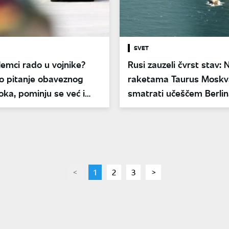
SVET
Nemci rado u vojnike?
Rusi zauzeli čvrst stav:
o pitanje obaveznog
raketama Taurus Moskv
oka, pominju se već i
smatrati učeščem Berlin
page
You're
1
page
2
page
3
page
on
page