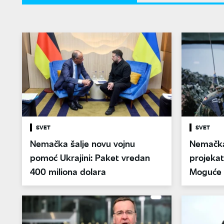
SVET
SVET
Nemačka šalje novu vojnu
Nemačka
pomoć Ukrajini: Paket vredan
projekat
400 miliona dolara
Moguće u
Japana