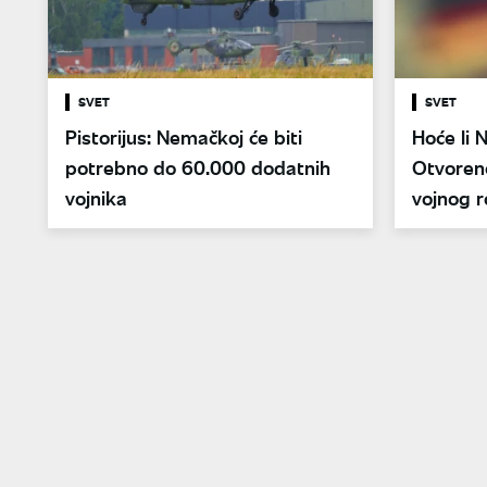
SVET
SVET
Pistorijus: Nemačkoj će biti
Hoće li 
potrebno do 60.000 dodatnih
Otvoren
vojnika
vojnog r
datumi