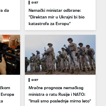
SVET
va da
Nemački ministar odbrane:
"Direktan mir u Ukrajni bi bio
katastrofa za Evropu"
SVET
ačkom
Mračne prognoze nemačkog
z Evrope
ministra o ratu Rusije i NATO:
ka
"Imali smo poslednje mirno leto"