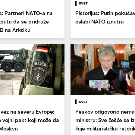
SVET
us: Partneri NATO-a na
Pistorijus: Putin pokuša
putu da se pridruže
oslabi NATO iznutra
AD na Arktiku
SVET
vez na severu Evrope:
Peskov odgovorio nem
 vojni pakt koji može da
ministru: Sve češće se i
 Moskvu
čuje militaristička retori