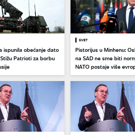
SVET
 ispunila obećanje dato
Pistorijus u Minhenu: Os
 Stižu Patrioti za borbu
na SAD ne sme biti nor
usije
NATO postaje više evro
bi opstao