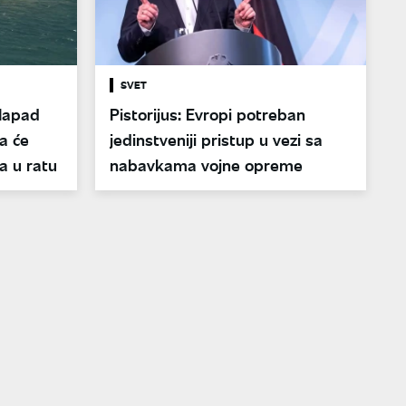
SVET
 Napad
Pistorijus: Evropi potreban
a će
jedinstveniji pristup u vezi sa
a u ratu
nabavkama vojne opreme