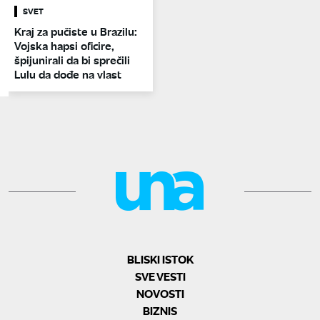
SVET
Kraj za pučiste u Brazilu:
Vojska hapsi oficire,
špijunirali da bi sprečili
Lulu da dođe na vlast
BLISKI ISTOK
SVE VESTI
NOVOSTI
BIZNIS