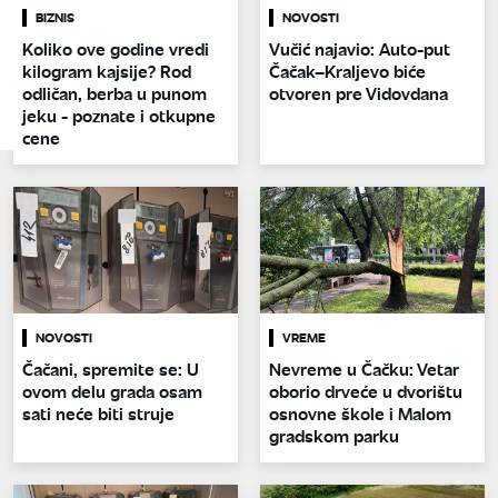
BIZNIS
NOVOSTI
Koliko ove godine vredi
Vučić najavio: Auto-put
kilogram kajsije? Rod
Čačak–Kraljevo biće
odličan, berba u punom
otvoren pre Vidovdana
jeku - poznate i otkupne
cene
NOVOSTI
VREME
Čačani, spremite se: U
Nevreme u Čačku: Vetar
ovom delu grada osam
oborio drveće u dvorištu
sati neće biti struje
osnovne škole i Malom
gradskom parku