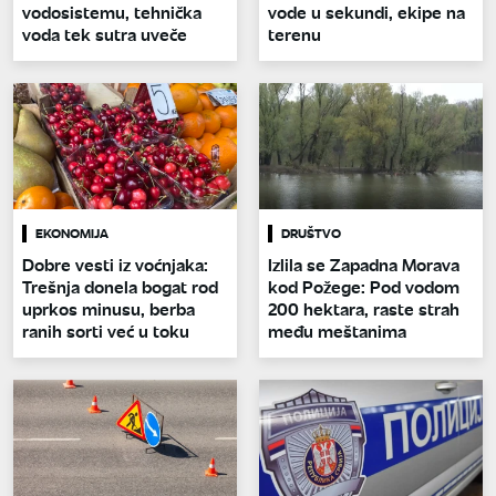
vodosistemu, tehnička
vode u sekundi, ekipe na
voda tek sutra uveče
terenu
EKONOMIJA
DRUŠTVO
Dobre vesti iz voćnjaka:
Izlila se Zapadna Morava
Trešnja donela bogat rod
kod Požege: Pod vodom
uprkos minusu, berba
200 hektara, raste strah
ranih sorti već u toku
među meštanima