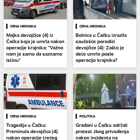
CRNA HRONIKA
CRNA HRONIKA
Majka devojčice (4) iz
Bolnica u Čačku izrazila
Čačka koja je umrla nakon
saučešće porodici
operacije krajnika: "Važno
devojčice (4): Zašto je
nam je samo da saznamo
dete umrlo posle
istinu"
operacije krajnika?
CRNA HRONIKA
POLITIKA
Tragedija u Čačku:
Građani u Čačku održali
Preminula devojčica (4)
protest zbog privođenja
nakon operacije trećeg
nakon incidenta na