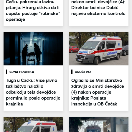
Čačku pokrenula lavinu
nakon smrti devojčice (4):
pitanja: Hirurg otkiva da li
Direktor bolnice Dabić
uopšte postoje "rutinske"
najavio eksternu kontrolu
operacije
CRNA HRONIKA
DRUŠTVO
Tuga u Čačku: Više javno
Oglasilo se Ministarstvo
tužilaštvo naložilo
zdravlja o smrti devojčice
odbukciju tela devojčice
(4) nakon operacije
preminule posle operacije
krajnika: Poslata
krajnika
inspekcija u OB Čačak