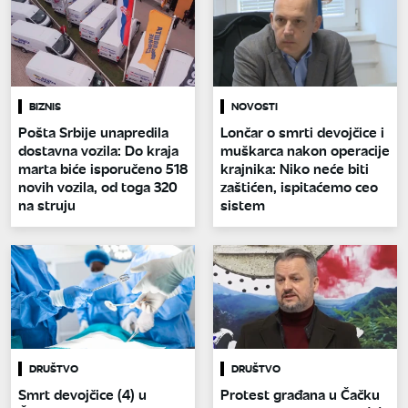
BIZNIS
NOVOSTI
Pošta Srbije unapredila
Lončar o smrti devojčice i
dostavna vozila: Do kraja
muškarca nakon operacije
marta biće isporučeno 518
krajnika: Niko neće biti
novih vozila, od toga 320
zaštićen, ispitaćemo ceo
na struju
sistem
DRUŠTVO
DRUŠTVO
Smrt devojčice (4) u
Protest građana u Čačku