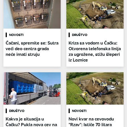
NOVOSTI
DRUŠTVO
Čačani, spremite se: Sutra
Kriza sa vodom u Čačku:
veći deo centra grada
Otvorena telefonska linija
neće imati struju
za ugrožene, stižu šleperi
iz Loznice
DRUŠTVO
NOVOSTI
Kakva je situacija u
Novi kvar na cevovodu
Čačku? Pukla nova cev na
"Rzav": Ističe 70 litara