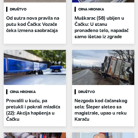
DRUŠTVO
CRNA HRONIKA
Od sutra nova pravila na
Muškarac (58) ubijen u
putu kod Čačka: Vozače
Čačku: U stanu
čeka izmena saobraćaja
pronađeno telo, napadač
samo išetao iz zgrade
CRNA HRONIKA
DRUŠTVO
Provalili u kuću, pa
Nezgoda kod čačanskog
pretukli i pokrali mladića
sela: Šleper sleteo sa
(22): Akcija hapšenja u
magistrale, upao u reku
Čačku
Karaču