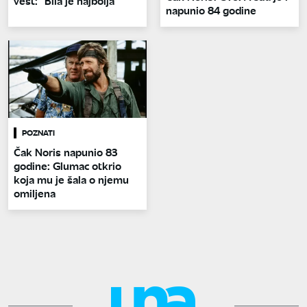
vest: "Bila je najbolja"
napunio 84 godine
POZNATI
Čak Noris napunio 83
godine: Glumac otkrio
koja mu je šala o njemu
omiljena