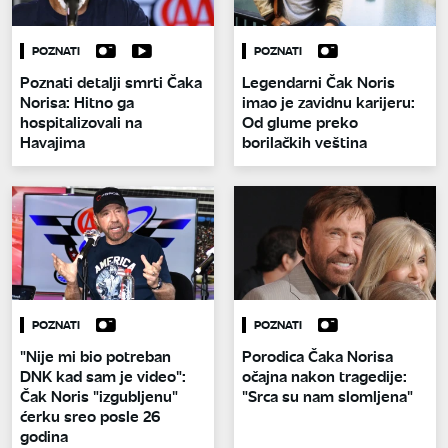
POZNATI
POZNATI
Poznati detalji smrti Čaka
Legendarni Čak Noris
Norisa: Hitno ga
imao je zavidnu karijeru:
hospitalizovali na
Od glume preko
Havajima
borilačkih veština
POZNATI
POZNATI
"Nije mi bio potreban
Porodica Čaka Norisa
DNK kad sam je video":
očajna nakon tragedije:
Čak Noris "izgubljenu"
"Srca su nam slomljena"
ćerku sreo posle 26
godina