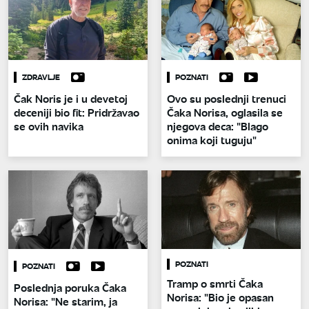
ZDRAVLJE
POZNATI
Čak Noris je i u devetoj
Ovo su poslednji trenuci
deceniji bio fit: Pridržavao
Čaka Norisa, oglasila se
se ovih navika
njegova deca: "Blago
onima koji tuguju"
POZNATI
POZNATI
Tramp o smrti Čaka
Poslednja poruka Čaka
Norisa: "Bio je opasan
Norisa: "Ne starim, ja