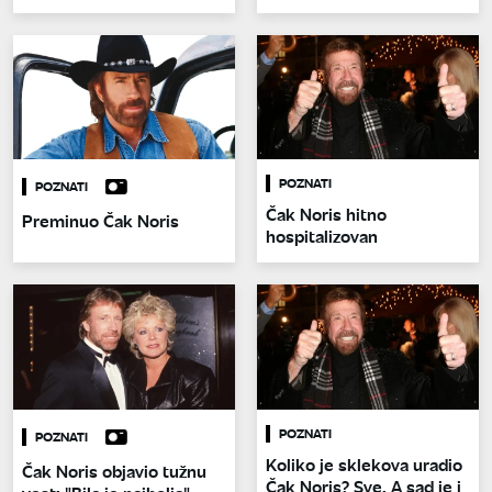
POZNATI
POZNATI
Čak Noris hitno
Preminuo Čak Noris
hospitalizovan
POZNATI
POZNATI
Koliko je sklekova uradio
Čak Noris objavio tužnu
Čak Noris? Sve. A sad je i