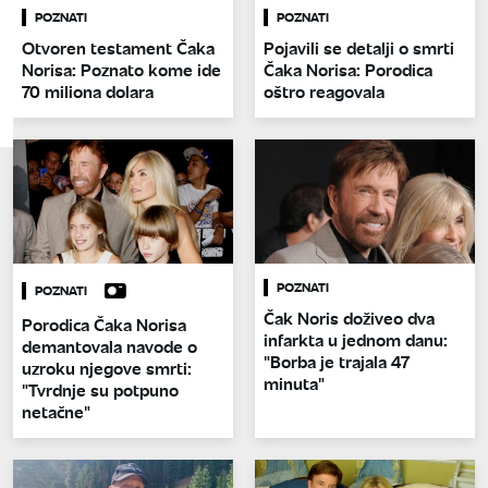
POZNATI
POZNATI
Otvoren testament Čaka
Pojavili se detalji o smrti
Norisa: Poznato kome ide
Čaka Norisa: Porodica
70 miliona dolara
oštro reagovala
POZNATI
POZNATI
Čak Noris doživeo dva
Porodica Čaka Norisa
infarkta u jednom danu:
demantovala navode o
"Borba je trajala 47
uzroku njegove smrti:
minuta"
"Tvrdnje su potpuno
netačne"