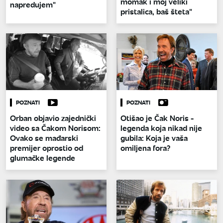
momak i moj veliki
napredujem"
pristalica, baš šteta"
POZNATI
POZNATI
Orban objavio zajednički
Otišao je Čak Noris -
video sa Čakom Norisom:
legenda koja nikad nije
Ovako se mađarski
gubila: Koja je vaša
premijer oprostio od
omiljena fora?
glumačke legende