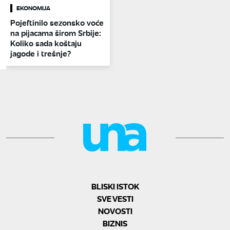
EKONOMIJA
Pojeftinilo sezonsko voće
na pijacama širom Srbije:
Koliko sada koštaju
jagode i trešnje?
BLISKI ISTOK
SVE VESTI
NOVOSTI
BIZNIS