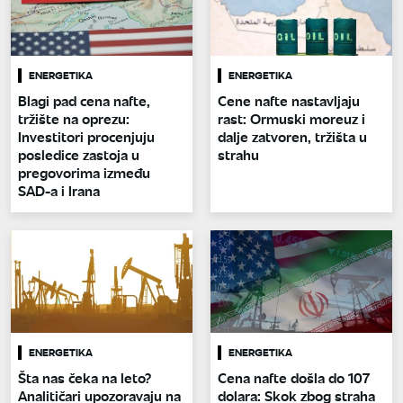
ENERGETIKA
ENERGETIKA
Blagi pad cena nafte,
Cene nafte nastavljaju
tržište na oprezu:
rast: Ormuski moreuz i
Investitori procenjuju
dalje zatvoren, tržišta u
posledice zastoja u
strahu
pregovorima između
SAD-a i Irana
ENERGETIKA
ENERGETIKA
Šta nas čeka na leto?
Cena nafte došla do 107
Analitičari upozoravaju na
dolara: Skok zbog straha