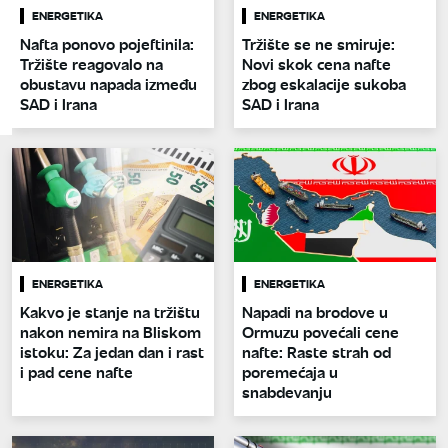
ENERGETIKA
ENERGETIKA
Nafta ponovo pojeftinila:
Tržište se ne smiruje:
Tržište reagovalo na
Novi skok cena nafte
obustavu napada između
zbog eskalacije sukoba
SAD i Irana
SAD i Irana
ENERGETIKA
ENERGETIKA
Kakvo je stanje na tržištu
Napadi na brodove u
nakon nemira na Bliskom
Ormuzu povećali cene
istoku: Za jedan dan i rast
nafte: Raste strah od
i pad cene nafte
poremećaja u
snabdevanju