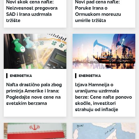
Novi skok cena nafte:
Novi pad cena nafte:
Neizvesnost pregovora
Poruke Irana o
SAD i Irana uzdrmala
Ormuskom moreuzu
tržište
umirile tržišta
ENERGETIKA
ENERGETIKA
Nafta drastično pala zbog
Izjava Hamneija o
primirja Amerike i Irana:
uranijumu uzdrmala
Pogledajte nove cene na
berze: Cene nafte ponovo
svetskim berzama
skočile, investitori
strahuju od inflacije