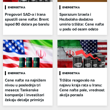
ENERGETIKA
ENERGETIKA
Pregovori SAD-a i Irana
Sporazum Izraela i
spustili cene nafte: Brent
Hezbolaha dodatno
ispod 80 dolara po barelu
umirio tržište: Cene nafte
u padu od osam odsto
ENERGETIKA
ENERGETIKA
Cene nafte na najnižem
Tržište reagovalo na
nivou u poslednja tri
najavu kraja rata u Iranu:
meseca: Tankerske
Cene nafte pale, vrednost
kompanije i investitori
akcija porasla
čekaju detalje primirja