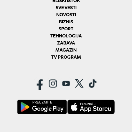
BLISKI ISTOK
SVE VESTI
NOVOSTI
BIZNIS
SPORT
TEHNOLOGIJA
ZABAVA
MAGAZIN
TV PROGRAM