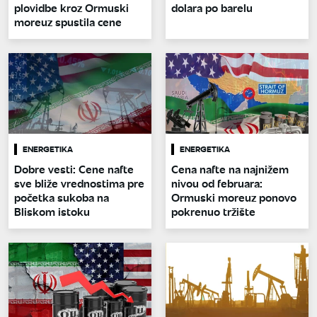
plovidbe kroz Ormuski
dolara po barelu
moreuz spustila cene
ENERGETIKA
ENERGETIKA
Dobre vesti: Cene nafte
Cena nafte na najnižem
sve bliže vrednostima pre
nivou od februara:
početka sukoba na
Ormuski moreuz ponovo
Bliskom istoku
pokrenuo tržište