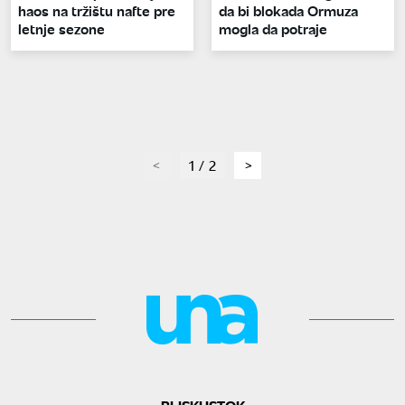
haos na tržištu nafte pre
da bi blokada Ormuza
letnje sezone
mogla da potraje
page
1 / 2
page