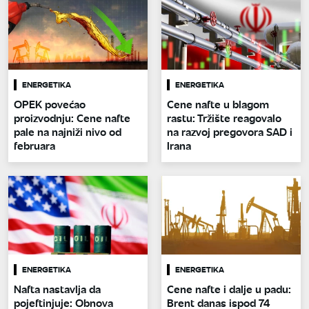
ENERGETIKA
ENERGETIKA
OPEK povećao
Cene nafte u blagom
proizvodnju: Cene nafte
rastu: Tržište reagovalo
pale na najniži nivo od
na razvoj pregovora SAD i
februara
Irana
ENERGETIKA
ENERGETIKA
Nafta nastavlja da
Cene nafte i dalje u padu:
pojeftinjuje: Obnova
Brent danas ispod 74