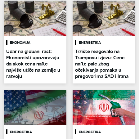
EKONOMIJA
ENERGETIKA
Udar na globani rast:
Tržište reagovalo na
Ekonomisti upozoravaju
Trampovu izjavu: Cene
da skok cena nafte
nafte pale zbog
najviše utiče na zemlje u
očekivanja pomaka u
razvoju
pregovorima SAD i Irana
ENERGETIKA
ENERGETIKA