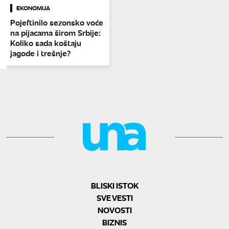
EKONOMIJA
Pojeftinilo sezonsko voće
na pijacama širom Srbije:
Koliko sada koštaju
jagode i trešnje?
BLISKI ISTOK
SVE VESTI
NOVOSTI
BIZNIS