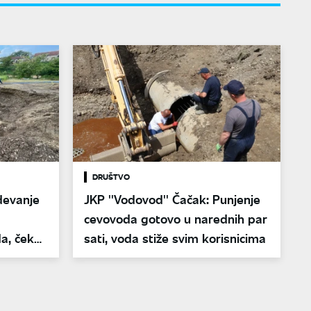
DRUŠTVO
devanje
JKP ''Vodovod'' Čačak: Punjenje
cevovoda gotovo u narednih par
a, čeka
sati, voda stiže svim korisnicima
avno