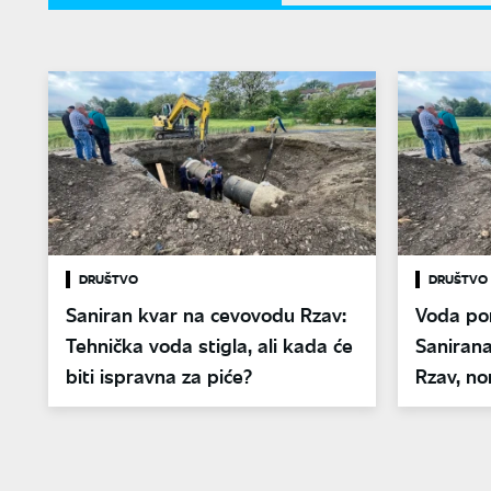
DRUŠTVO
DRUŠTVO
Saniran kvar na cevovodu Rzav:
Voda po
Tehnička voda stigla, ali kada će
Sanirana
biti ispravna za piće?
Rzav, no
u toku