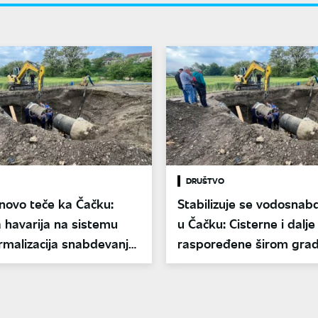
DRUŠTVO
novo teče ka Čačku:
Stabilizuje se vodosnab
 havarija na sistemu
u Čačku: Cisterne i dalje
rmalizacija snabdevanja
raspoređene širom grad
se potvrda Zavoda za j
zdravlje