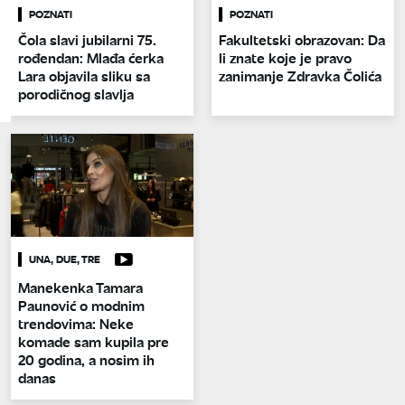
POZNATI
POZNATI
Čola slavi jubilarni 75.
Fakultetski obrazovan: Da
rođendan: Mlađa ćerka
li znate koje je pravo
Lara objavila sliku sa
zanimanje Zdravka Čolića
porodičnog slavlja
UNA, DUE, TRE
Manekenka Tamara
Paunović o modnim
trendovima: Neke
komade sam kupila pre
20 godina, a nosim ih
danas