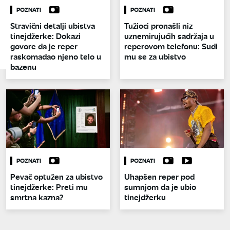
POZNATI
POZNATI
Stravični detalji ubistva
Tužioci pronašli niz
tinejdžerke: Dokazi
uznemirujućih sadržaja u
govore da je reper
reperovom telefonu: Sudi
raskomadao njeno telo u
mu se za ubistvo
bazenu
POZNATI
POZNATI
Pevač optužen za ubistvo
Uhapšen reper pod
tinejdžerke: Preti mu
sumnjom da je ubio
smrtna kazna?
tinejdžerku