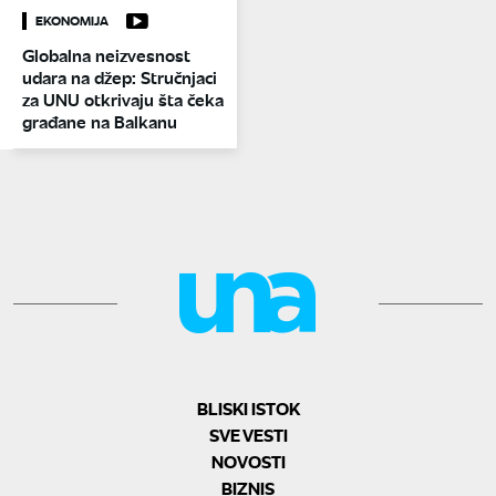
EKONOMIJA
Globalna neizvesnost
udara na džep: Stručnjaci
za UNU otkrivaju šta čeka
građane na Balkanu
BLISKI ISTOK
SVE VESTI
NOVOSTI
BIZNIS