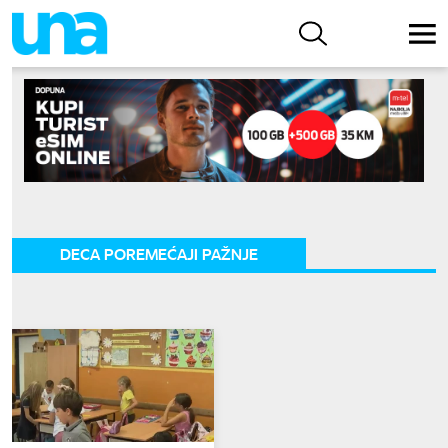
DECA POREMEĆAJI PAŽNJE