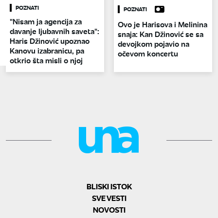
POZNATI
POZNATI
"Nisam ja agencija za
Ovo je Harisova i Melinina
davanje ljubavnih saveta":
snaja: Kan Džinović se sa
Haris Džinović upoznao
devojkom pojavio na
Kanovu izabranicu, pa
očevom koncertu
otkrio šta misli o njoj
BLISKI ISTOK
SVE VESTI
NOVOSTI