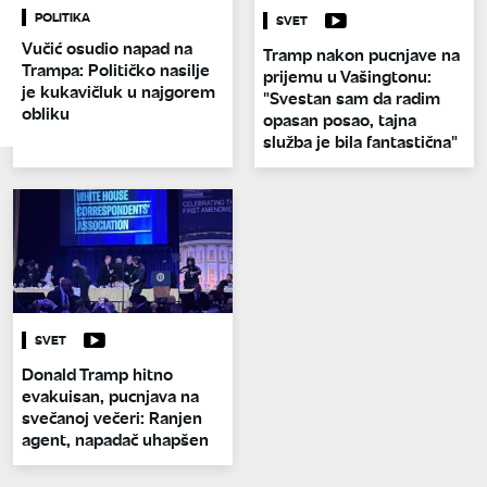
POLITIKA
SVET
Vučić osudio napad na
Tramp nakon pucnjave na
Trampa: Političko nasilje
prijemu u Vašingtonu:
je kukavičluk u najgorem
"Svestan sam da radim
obliku
opasan posao, tajna
služba je bila fantastična"
SVET
Donald Tramp hitno
evakuisan, pucnjava na
svečanoj večeri: Ranjen
agent, napadač uhapšen