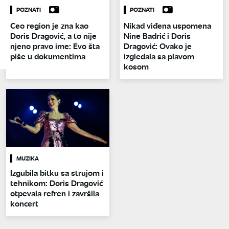
POZNATI
POZNATI
Ceo region je zna kao
Nikad viđena uspomena
Doris Dragović, a to nije
Nine Badrić i Doris
njeno pravo ime: Evo šta
Dragović: Ovako je
piše u dokumentima
izgledala sa plavom
kosom
MUZIKA
Izgubila bitku sa strujom i
tehnikom: Doris Dragović
otpevala refren i završila
koncert