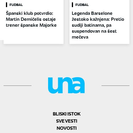
FUDBAL
FUDBAL
Španski klub potvrdio:
Legenda Barselone
Martin Demičelis ostaje
žestoko kažnjena: Pretio
trener španske Majorke
sudiji batinama, pa
suspendovan na šest
mečeva
BLISKI ISTOK
SVE VESTI
NOVOSTI