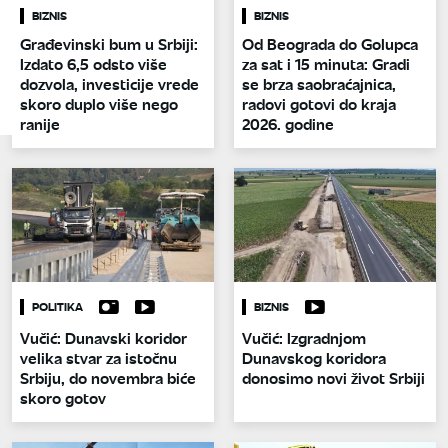
BIZNIS
BIZNIS
Građevinski bum u Srbiji:
Od Beograda do Golupca
Izdato 6,5 odsto više
za sat i 15 minuta: Gradi
dozvola, investicije vrede
se brza saobraćajnica,
skoro duplo više nego
radovi gotovi do kraja
ranije
2026. godine
POLITIKA
BIZNIS
Vučić: Dunavski koridor
Vučić: Izgradnjom
velika stvar za istočnu
Dunavskog koridora
Srbiju, do novembra biće
donosimo novi život Srbiji
skoro gotov