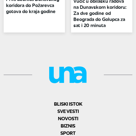
Vučić u obilasku radova
koridora do Požarevca
na Dunavskom koridoru:
gotova do kraja godine
Za dve godine od
Beograda do Golupca za
sat i 20 minuta
BLISKI ISTOK
SVE VESTI
NOVOSTI
BIZNIS
SPORT