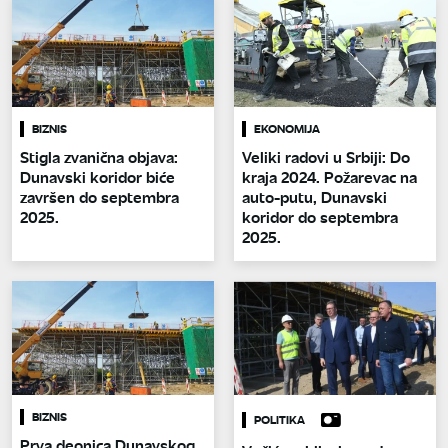
BIZNIS
EKONOMIJA
Stigla zvanična objava:
Veliki radovi u Srbiji: Do
Dunavski koridor biće
kraja 2024. Požarevac na
završen do septembra
auto-putu, Dunavski
2025.
koridor do septembra
2025.
BIZNIS
POLITIKA
Prva deonica Dunavskog