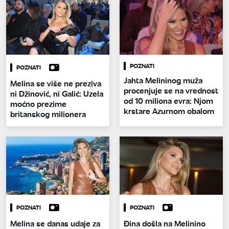
POZNATI
POZNATI
Jahta Melininog muža
Melina se više ne preziva
procenjuje se na vrednost
ni Džinović, ni Galić: Uzela
od 10 miliona evra: Njom
moćno prezime
krstare Azurnom obalom
britanskog milionera
POZNATI
POZNATI
Melina se danas udaje za
Đina došla na Melinino