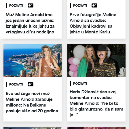
POZNATI
POZNATI
Muž Meline Arnold ima
Prve fotografije Meline
još jedan unosan biznis:
Arnold sa svadbe:
Iznajmljuje luks jahtu za
Objavljeni kadrovi sa
vrtoglavu cifru nedeljno
jahte u Monte Karlu
POZNATI
POZNATI
Haris Džinović dao svoj
Evo od čega novi muž
komentar na svadbu
Meline Arnold zarađuje
Meline Arnold: "Ne bi to
milione: Na Balkanu
bilo glamurozno, da nisam
posluje više od 20 godina
ja..."