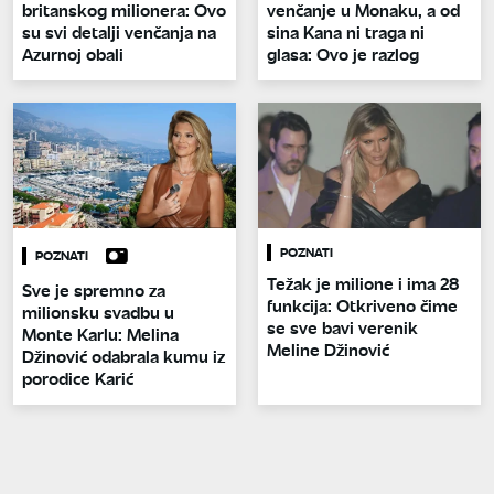
britanskog milionera: Ovo
venčanje u Monaku, a od
su svi detalji venčanja na
sina Kana ni traga ni
Azurnoj obali
glasa: Ovo je razlog
POZNATI
POZNATI
Težak je milione i ima 28
Sve je spremno za
funkcija: Otkriveno čime
milionsku svadbu u
se sve bavi verenik
Monte Karlu: Melina
Meline Džinović
Džinović odabrala kumu iz
porodice Karić