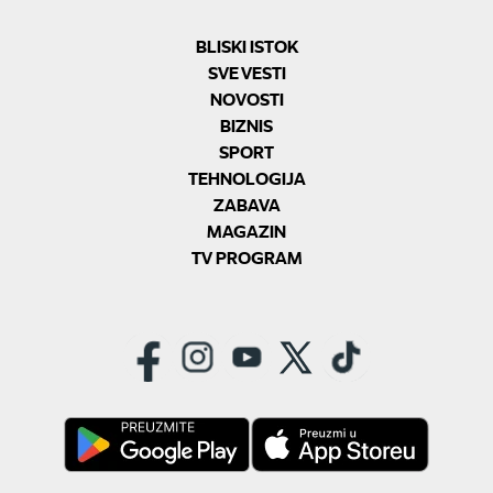
BLISKI ISTOK
SVE VESTI
NOVOSTI
BIZNIS
SPORT
TEHNOLOGIJA
ZABAVA
MAGAZIN
TV PROGRAM