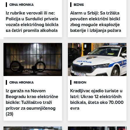
CRNA HRONIKA
BIZNIS
Iz rubrike verovali ili ne:
Alarm u Srbiji: Sa tržišta
Policija u Surdulici privela
povučen električni bicikl
vozača električnog bicikla
zbog moguće eksplozije
sa četiri promila alkohola
baterije i izbijanja požara
CRNA HRONIKA
REGION
Iz garaža na Novom
Kradljivac ojadio turiste u
Beogradu krao električne
Istri: Ukrao 12 električnih
bicikle: Tužilaštvo traži
bicikala, šteta oko 70.000
pritvor za osumnjičenog
evra
(23)