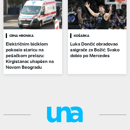
CRNA HRONIKA
KOŠARKA
Električnim biciklom
Luka Dončić obradovao
pokosio staricu na
saigrače za Božić: Svako
pešačkom prelazu:
dobio po Mercedes
Kirgistanac uhapšen na
Novom Beogradu