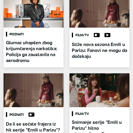
POZNATI
FILM/TV
Glumac uhapšen zbog
Stiže nova sezona Emili u
krijumčarenja narkotika:
Parizu: Fanovi ne mogu da
Policija ga zaustavila na
dočekaju
aerodromu
FILM/TV
POZNATI
Snimanje serije "Emili u
Da li se sećate frajera iz
Parizu" hitno
hit serije "Emili u Parizu"?