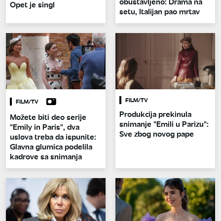
obustavljeno: Drama na
Opet je singl
setu, Italijan pao mrtav
FILM/TV
FILM/TV
Produkcija prekinula
Možete biti deo serije
snimanje "Emili u Parizu":
"Emily in Paris", dva
Sve zbog novog pape
uslova treba da ispunite:
Glavna glumica podelila
kadrove sa snimanja