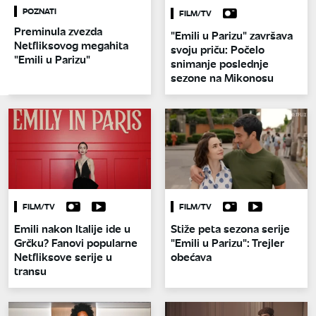
POZNATI
FILM/TV
Preminula zvezda
"Emili u Parizu" završava
Netfliksovog megahita
svoju priču: Počelo
"Emili u Parizu"
snimanje poslednje
sezone na Mikonosu
FILM/TV
FILM/TV
Emili nakon Italije ide u
Stiže peta sezona serije
Grčku? Fanovi popularne
"Emili u Parizu": Trejler
Netfliksove serije u
obećava
transu