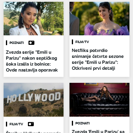
FILM/TV
POZNATI
Netfliks potvrdio
Zvezda serije "Emili u
snimanje četvrte sezone
Parizu" nakon septičkog
serije "Emili u Parizu":
šoka izašla iz bolnice:
Otkriveni prvi detalji
Ovde nastavlja oporavak
POZNATI
FILM/TV
Zvezda 'Emili u Parizu' sa