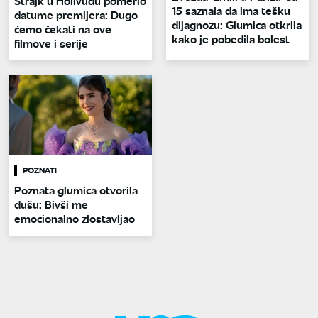
Štrajk u Holivudu pomerio
15 saznala da ima tešku
datume premijera: Dugo
dijagnozu: Glumica otkrila
ćemo čekati na ove
kako je pobedila bolest
filmove i serije
POZNATI
Poznata glumica otvorila
dušu: Bivši me
emocionalno zlostavljao