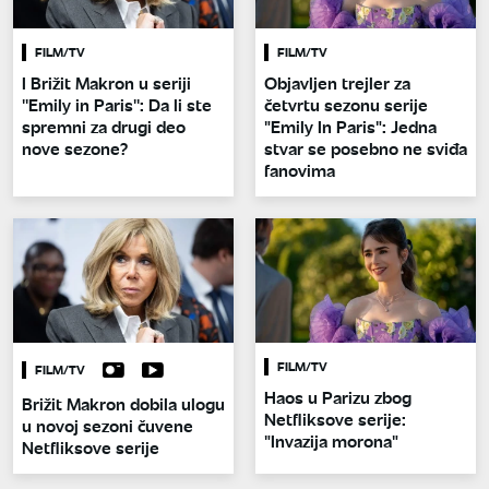
FILM/TV
FILM/TV
I Brižit Makron u seriji
Objavljen trejler za
''Emily in Paris'': Da li ste
četvrtu sezonu serije
spremni za drugi deo
"Emily In Paris": Jedna
nove sezone?
stvar se posebno ne sviđa
fanovima
FILM/TV
FILM/TV
Haos u Parizu zbog
Brižit Makron dobila ulogu
Netfliksove serije:
u novoj sezoni čuvene
"Invazija morona"
Netfliksove serije