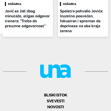
KOŠARKA
KOŠARKA
Jović se žali zbog
Spolstra pohvalio Jovića:
minutaže, stigao odgovor
Izuzetno posvećen,
trenera: "Treba da
fokusiran i spreman da
preuzme odgovornost"
doprinese na oba kraja
terena
BLISKI ISTOK
SVE VESTI
NOVOSTI