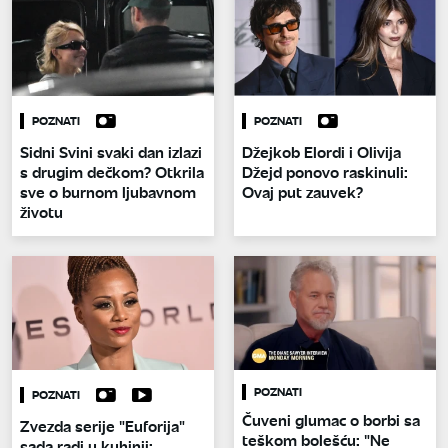
POZNATI
POZNATI
Sidni Svini svaki dan izlazi
Džejkob Elordi i Olivija
s drugim dečkom? Otkrila
Džejd ponovo raskinuli:
sve o burnom ljubavnom
Ovaj put zauvek?
životu
POZNATI
POZNATI
Čuveni glumac o borbi sa
Zvezda serije "Euforija"
teškom bolešću: "Ne
sada radi u kuhinji: