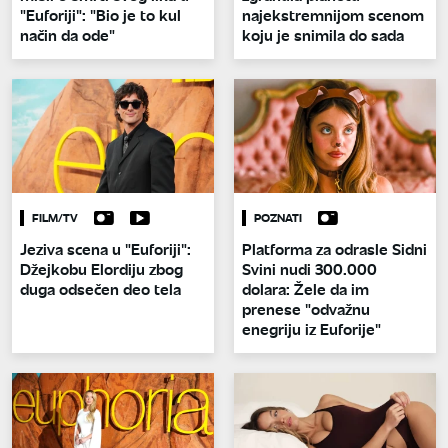
"Euforiji": "Bio je to kul
najekstremnijom scenom
način da ode"
koju je snimila do sada
FILM/TV
POZNATI
Jeziva scena u "Euforiji":
Platforma za odrasle Sidni
Džejkobu Elordiju zbog
Svini nudi 300.000
duga odsečen deo tela
dolara: Žele da im
prenese "odvažnu
enegriju iz Euforije"