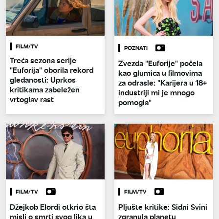
FILM/TV
POZNATI
Treća sezona serije
Zvezda "Euforije" počela
"Euforija" oborila rekord
kao glumica u filmovima
gledanosti: Uprkos
za odrasle: "Karijera u 18+
kritikama zabeležen
industriji mi je mnogo
vrtoglav rast
pomogla"
FILM/TV
FILM/TV
Džejkob Elordi otkrio šta
Pljušte kritike: Sidni Svini
misli o smrti svog lika u
zgranula planetu