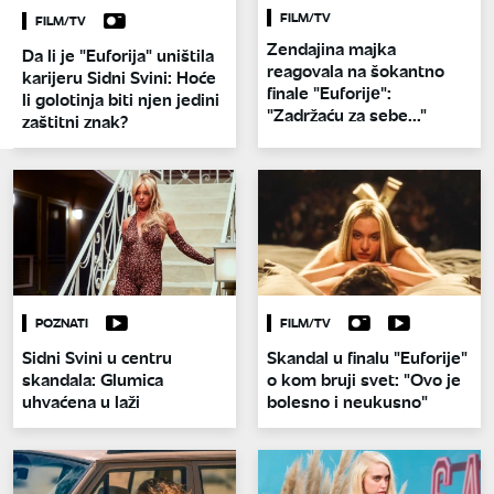
FILM/TV
FILM/TV
Zendajina majka
Da li je "Euforija" uništila
reagovala na šokantno
karijeru Sidni Svini: Hoće
finale "Euforijе":
li golotinja biti njen jedini
"Zadržaću za sebe..."
zaštitni znak?
POZNATI
FILM/TV
Sidni Svini u centru
Skandal u finalu "Euforije"
skandala: Glumica
o kom bruji svet: "Ovo je
uhvaćena u laži
bolesno i neukusno"