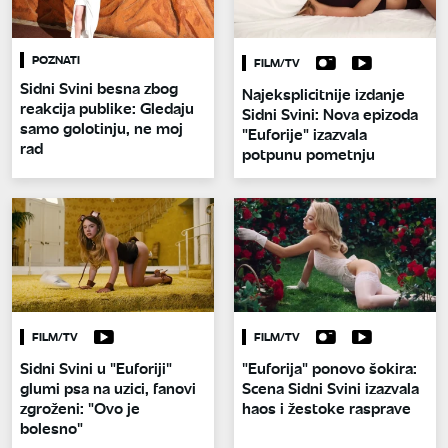
POZNATI
FILM/TV
Sidni Svini besna zbog
Najeksplicitnije izdanje
reakcija publike: Gledaju
Sidni Svini: Nova epizoda
samo golotinju, ne moj
"Euforije" izazvala
rad
potpunu pometnju
FILM/TV
FILM/TV
Sidni Svini u "Euforiji"
"Euforija" ponovo šokira:
glumi psa na uzici, fanovi
Scena Sidni Svini izazvala
zgroženi: "Ovo je
haos i žestoke rasprave
bolesno"