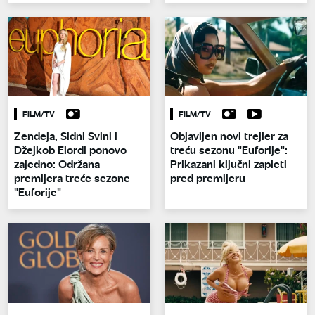
FILM/TV
FILM/TV
Zendeja, Sidni Svini i
Objavljen novi trejler za
Džejkob Elordi ponovo
treću sezonu "Euforije":
zajedno: Održana
Prikazani ključni zapleti
premijera treće sezone
pred premijeru
"Euforije"