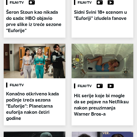
FILM/TV
FILM/TV
Šeron Stoun kao nikada
Sidni Svini 18+ scenom u
do sada: HBO objavio
"Euforiji" izludela fanove
prve slike iz treće sezone
"Euforije"
FILM/TV
FILM/TV
Konačno otkriveno kada
Hit serije koje bi mogle
počinje treća sezona
da se pojave na Netfliksu
"Euforije": Planetarna
nakon preuzimanja
euforija nakon četiri
Warner Bros-a
godine