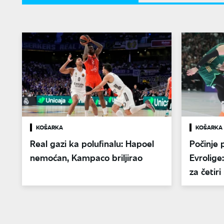
KOŠARKA
KOŠARKA
Real gazi ka polufinalu: Hapoel
Počinje 
nemoćan, Kampaco briljirao
Evrolig
za četir