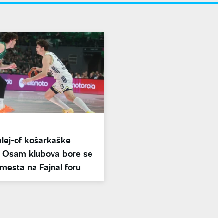
plej-of košarkaške
e: Osam klubova bore se
i mesta na Fajnal foru