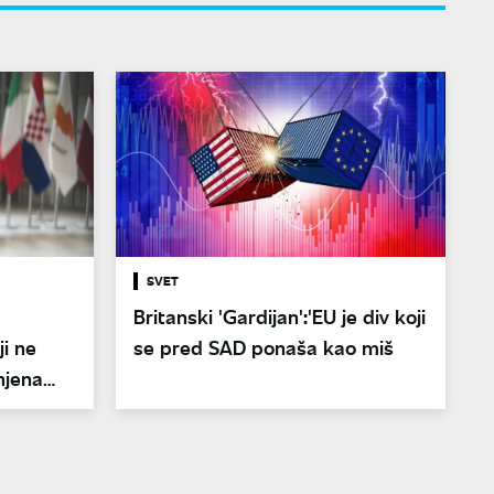
SVET
Britanski 'Gardijan':'EU je div koji
i ne
se pred SAD ponaša kao miš
njena