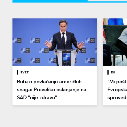
SVET
EU
Rute o povlačenju američkih
"Mi pošt
snaga: Preveliko oslanjanje na
Evropska
SAD "nije zdravo"
sproved
sa SAD