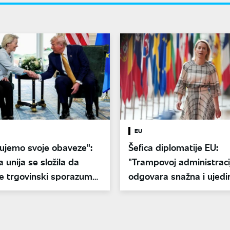
EU
ujemo svoje obaveze":
Šefica diplomatije EU:
 unija se složila da
"Trampovoj administracij
e trgovinski sporazum
odgovara snažna i ujedi
Evropa"