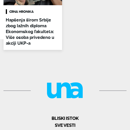
CRNA HRONIKA
Hapšenja širom Srbije
zbog lažnih diploma
Ekonomskog fakulteta:
Više osoba privedeno u
akciji UKP-a
BLISKI ISTOK
SVE VESTI