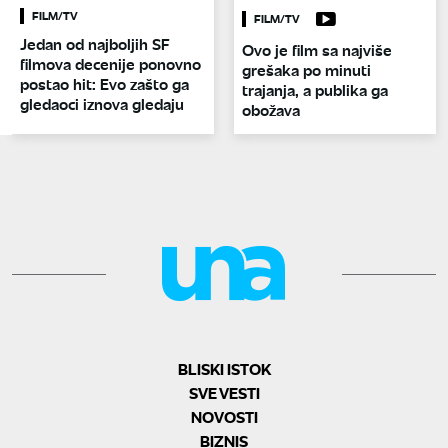
FILM/TV
FILM/TV
Jedan od najboljih SF
Ovo je film sa najviše
filmova decenije ponovno
grešaka po minuti
postao hit: Evo zašto ga
trajanja, a publika ga
gledaoci iznova gledaju
obožava
BLISKI ISTOK
SVE VESTI
NOVOSTI
BIZNIS