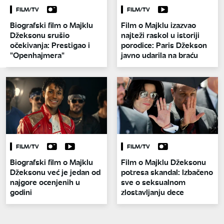
FILM/TV
FILM/TV
Biografski film o Majklu
Film o Majklu izazvao
Džeksonu srušio
najteži raskol u istoriji
očekivanja: Prestigao i
porodice: Paris Džekson
"Openhajmera"
javno udarila na braću
FILM/TV
FILM/TV
Biografski film o Majklu
Film o Majklu Džeksonu
Džeksonu već je jedan od
potresa skandal: Izbačeno
najgore ocenjenih u
sve o seksualnom
godini
zlostavljanju dece