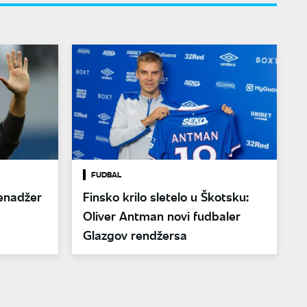
FUDBAL
menadžer
Finsko krilo sletelo u Škotsku:
Oliver Antman novi fudbaler
Glazgov rendžersa