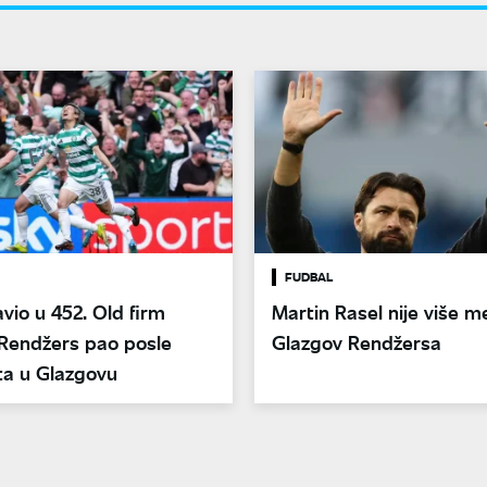
FUDBAL
avio u 452. Old firm
Martin Rasel nije više 
 Rendžers pao posle
Glazgov Rendžersa
ta u Glazgovu