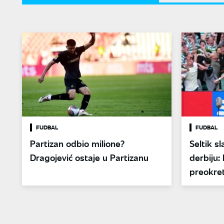
FUDBAL
FUDBAL
Partizan odbio milione?
Seltik sl
Dragojević ostaje u Partizanu
derbiju:
preokre