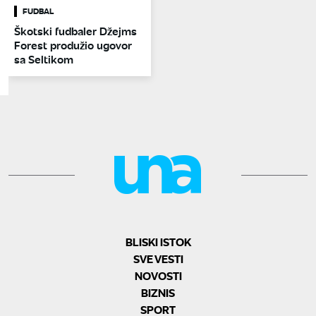
FUDBAL
Škotski fudbaler Džejms
Forest produžio ugovor
sa Seltikom
BLISKI ISTOK
SVE VESTI
NOVOSTI
BIZNIS
SPORT