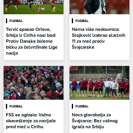
FUDBAL
FUDBAL
Terzić spasao Orlove,
Nema više nedoumica:
Srbija iz Ciriha nosi bod:
Stojković izabrao startnih
Protiv Danske bićemo
11 za meč protiv
bitku za četvrtfinale Lige
Švajcarske
nacija
FUDBAL
FUDBAL
FSS se oglasio: Važno
Nova glavobolja za
obaveštenje za navijače
Švajcarce: Bez važnog
pred meč u Cirihu
igrača na Srbiju