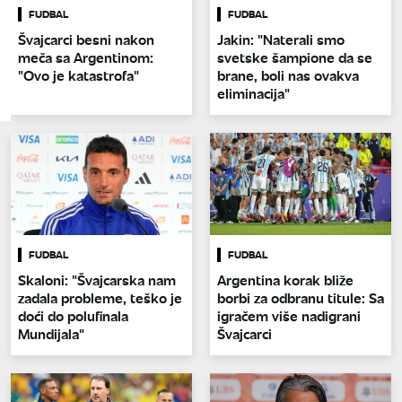
FUDBAL
FUDBAL
Švajcarci besni nakon
Jakin: "Naterali smo
meča sa Argentinom:
svetske šampione da se
"Ovo je katastrofa"
brane, boli nas ovakva
eliminacija"
FUDBAL
FUDBAL
Skaloni: "Švajcarska nam
Argentina korak bliže
zadala probleme, teško je
borbi za odbranu titule: Sa
doći do polufinala
igračem više nadigrani
Mundijala"
Švajcarci