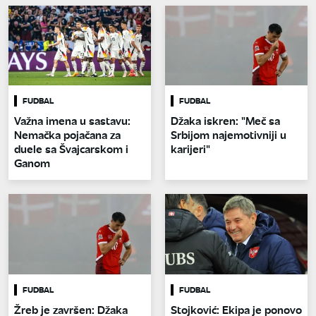
FUDBAL
FUDBAL
Važna imena u sastavu:
Džaka iskren: "Meč sa
Nemačka pojačana za
Srbijom najemotivniji u
duele sa Švajcarskom i
karijeri"
Ganom
FUDBAL
FUDBAL
Žreb je završen: Džaka
Stojković: Ekipa je ponovo