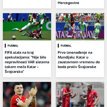
Hercegovine
FUDBAL
FUDBAL
FIFA stala na kraj
Prvo iznenađenje na
spekulacijama: "Nije bilo
Mundijalu: Katar u
nepravilnosti VAR sistema
zaustavnom vremenu do
tokom meča Katar -
boda protiv Švajcarske
Švajcarska"