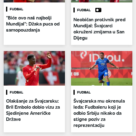
FUDBAL
FUDBAL
"Biće ovo naš najbolji
Neobičan protivnik pred
Mundijal": Džaka puca od
Mundijal: Švajcarci
samopouzdanja
okruženi zmijama u San
Dijegu
FUDBAL
FUDBAL
Olakšanje za Švajcarsku:
Švajcarska mu okrenula
Bril Embolo dobio vizu za
leđa: Fudbaleru koji je
Sjedinjene Američke
odbio Srbiju nikako da
Države
stigne poziv za
reprezentaciju