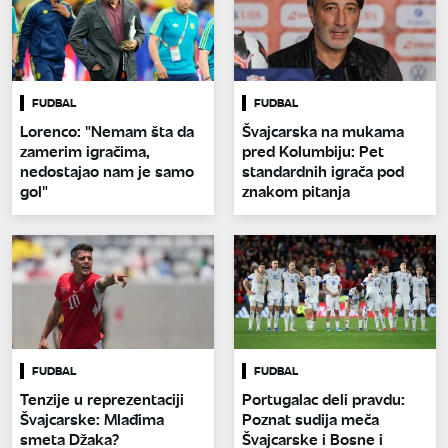
FUDBAL
FUDBAL
Lorenco: "Nemam šta da
Švajcarska na mukama
zamerim igračima,
pred Kolumbiju: Pet
nedostajao nam je samo
standardnih igrača pod
gol"
znakom pitanja
FUDBAL
FUDBAL
Tenzije u reprezentaciji
Portugalac deli pravdu:
Švajcarske: Mlađima
Poznat sudija meča
smeta Džaka?
Švajcarske i Bosne i