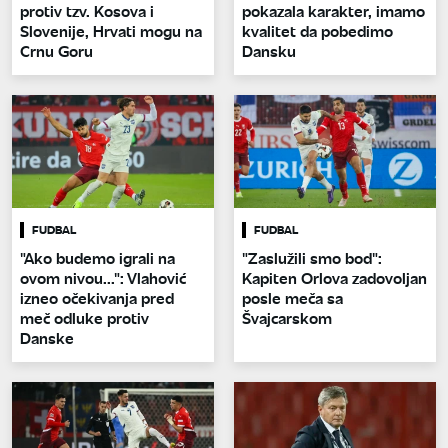
protiv tzv. Kosova i
pokazala karakter, imamo
Slovenije, Hrvati mogu na
kvalitet da pobedimo
Crnu Goru
Dansku
FUDBAL
FUDBAL
"Ako budemo igrali na
"Zaslužili smo bod":
ovom nivou...": Vlahović
Kapiten Orlova zadovoljan
izneo očekivanja pred
posle meča sa
meč odluke protiv
Švajcarskom
Danske