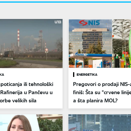
KA
ENERGETIKA
oticanja ili tehnološki
Pregovori o prodaji NIS-
 Rafinerija u Pančevu u
finiš: Šta su "crvene linij
orbe velikih sila
a šta planira MOL?