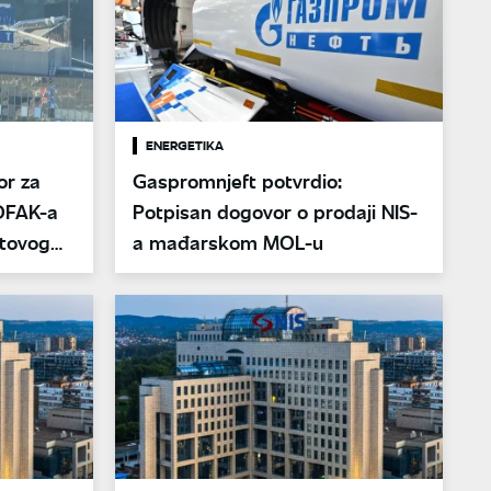
ENERGETIKA
or za
Gaspromnjeft potvrdio:
 OFAK-a
Potpisan dogovor o prodaji NIS-
ftovog
a mađarskom MOL-u