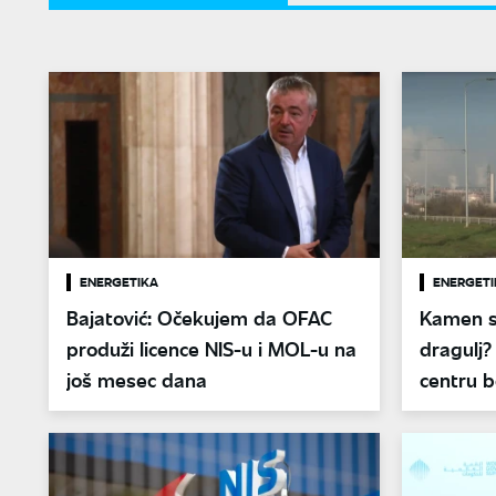
ENERGETIKA
ENERGETI
Bajatović: Očekujem da OFAC
Kamen sp
produži licence NIS-u i MOL-u na
dragulj?
još mesec dana
centru b