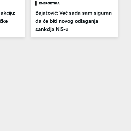
ENERGETIKA
akciju:
Bajatović: Već sada sam siguran
ičke
da će biti novog odlaganja
sankcija NIS-u