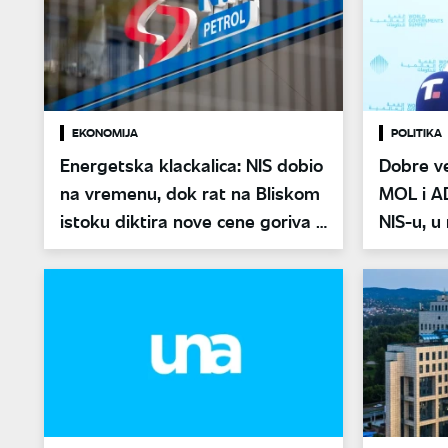
EKONOMIJA
POLITIKA
Energetska klackalica: NIS dobio
Dobre ves
na vremenu, dok rat na Bliskom
MOL i A
istoku diktira nove cene goriva u
NIS-u, u
Srbiji
Srbija"