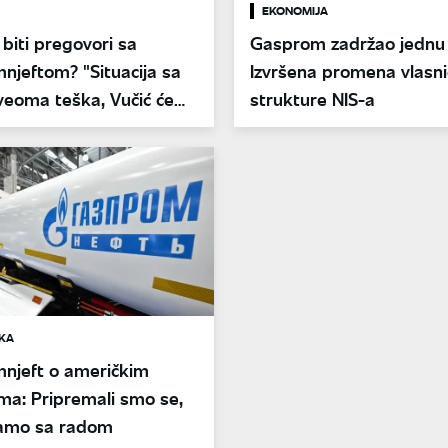
EKONOMIJA
 biti pregovori sa
Gasprom zadržao jednu 
jeftom? "Situacija sa
Izvršena promena vlasn
veoma teška, Vučić će
strukture NIS-a
ekoliko ponuda"
KA
njeft o američkim
ma: Pripremali smo se,
jamo sa radom