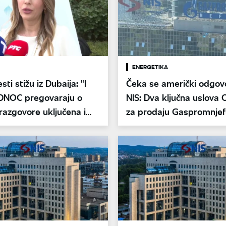
ENERGETIKA
ti stižu iz Dubaija: "I
Čeka se američki odgov
DNOC pregovaraju o
NIS: Dva ključna uslova
 razgovore uključena i
za prodaju Gaspromnje
paketa