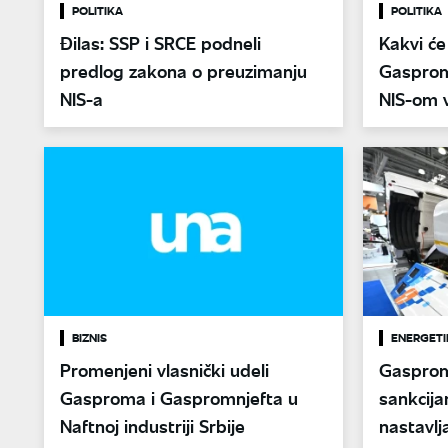
POLITIKA
POLITIKA
Đilas: SSP i SRCE podneli
Kakvi će
predlog zakona o preuzimanju
Gaspromn
NIS-a
NIS-om 
izneti n
BIZNIS
ENERGETI
Promenjeni vlasnički udeli
Gasprom
Gasproma i Gaspromnjefta u
sankcija
Naftnoj industriji Srbije
nastavl