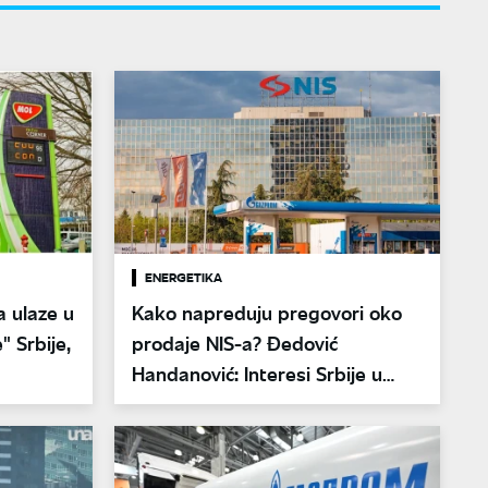
ENERGETIKA
a ulaze u
Kako napreduju pregovori oko
e" Srbije,
prodaje NIS-a? Đedović
Handanović: Interesi Srbije u
prvom planu