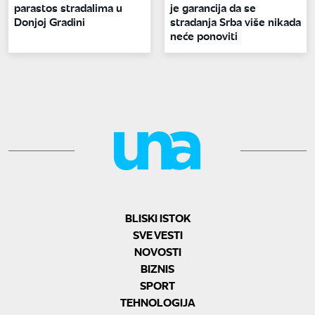
parastos stradalima u
je garancija da se
Donjoj Gradini
stradanja Srba više nikada
neće ponoviti
BLISKI ISTOK
SVE VESTI
NOVOSTI
BIZNIS
SPORT
TEHNOLOGIJA