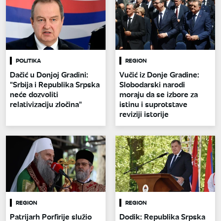
POLITIKA
REGION
Dačić u Donjoj Gradini:
Vučić iz Donje Gradine:
"Srbija i Republika Srpska
Slobodarski narodi
neće dozvoliti
moraju da se izbore za
relativizaciju zločina"
istinu i suprotstave
reviziji istorije
REGION
REGION
Patrijarh Porfirije služio
Dodik: Republika Srpska