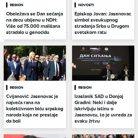
REGION
NOVOSTI
Obeležava se Dan sećanja
Episkop Jovan: Jasenovac
na decu ubijenu u NDH:
simbol sveukupnog
Više od 75.000 mališana
stradanja Srba u Drugom
stradalo u genocidu
svetskom ratu
REGION
REGION
Cvijanović: Jasenovac je
Izaslanik SAD u Donjoj
najveća rana na
Gradini: Neki i dalje
kolektivnom biću srpskog
iskrivljuju istinu o
naroda koja ne prestaje
Jasenovcu, to je uvreda za
da boli
svaku žrtvu