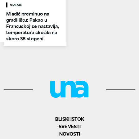
VREME
Mladić preminuo na
gradilištu: Pakao u
Francuskoj se nastavlja,
temperatura skočila na
skoro 38 stepeni
BLISKI ISTOK
SVE VESTI
NOVOSTI