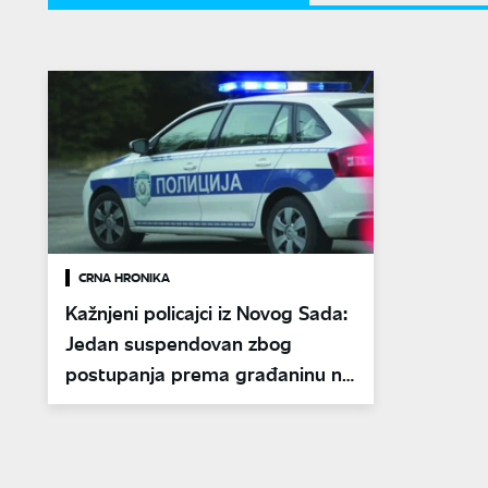
CRNA HRONIKA
Kažnjeni policajci iz Novog Sada:
Jedan suspendovan zbog
postupanja prema građaninu na
pešačkom prelazu