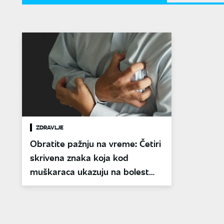
ZDRAVLJE
Obratite pažnju na vreme: Četiri
skrivena znaka koja kod
muškaraca ukazuju na bolest
srca