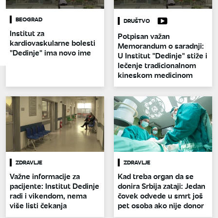
BEOGRAD
DRUŠTVO
Institut za
Potpisan važan
kardiovaskularne bolesti
Memorandum o saradnji:
"Dedinje" ima novo ime
U Institut "Dedinje" stiže i
lečenje tradicionalnom
kineskom medicinom
ZDRAVLJE
ZDRAVLJE
Važne informacije za
Kad treba organ da se
pacijente: Institut Dedinje
donira Srbija zataji: Jedan
radi i vikendom, nema
čovek odvede u smrt još
više listi čekanja
pet osoba ako nije donor