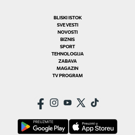
BLISKI ISTOK
SVE VESTI
NOVOSTI
BIZNIS
SPORT
TEHNOLOGIJA
ZABAVA
MAGAZIN
TV PROGRAM