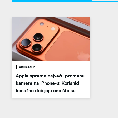
APLIKACIJE
Apple sprema najveću promenu
kamere na iPhone-u: Korisnici
konačno dobijaju ono što su
dugo tražili