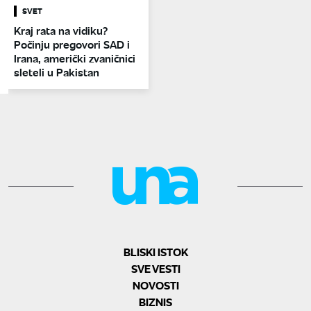
SVET
Kraj rata na vidiku?
Počinju pregovori SAD i
Irana, američki zvaničnici
sleteli u Pakistan
BLISKI ISTOK
SVE VESTI
NOVOSTI
BIZNIS