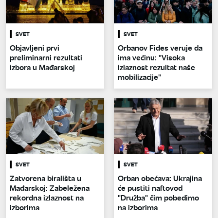
SVET
SVET
Objavljeni prvi
Orbanov Fides veruje da
preliminarni rezultati
ima većinu: "Visoka
izbora u Mađarskoj
izlaznost rezultat naše
mobilizacije"
SVET
SVET
Zatvorena birališta u
Orban obećava: Ukrajina
Mađarskoj: Zabeležena
će pustiti naftovod
rekordna izlaznost na
"Družba" čim pobedimo
izborima
na izborima