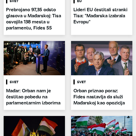
SVET
EU
Prebrojano 97,35 odsto
Lideri EU čestitali stranki
glasova u Mađarskoj: Tisa
Tisa: "Mađarska izabrala
osvojila 138 mesta u
Evropu"
parlamentu, Fides 55
SVET
SVET
Mađar: Orban nam je
Orban priznao poraz:
čestitao pobedu na
Fides nastavlja da služi
parlamentarnim izborima
Mađarskoj kao opozicija