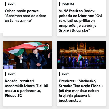
SVET
POLITIKA
Orban posle poraza:
Vučić čestitao Radevu
"Spreman sam da odem
pobedu na izborima: "Ovi
sa čela stranke"
rezultati su prilika za
unapređenje saradnje
Srbije i Bugarske"
SVET
SVET
Konačni rezultati
Preokret u Mađarskoj:
mađarskih izbora: Tisi 141
Stranka Tisa uzela Fidesu
mesto u parlamentu,
još dva mandata nakon
Fidesu 52
brojanja glasova iz
inostranstva