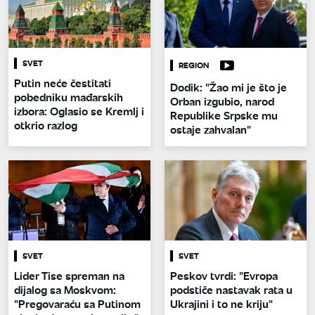
SVET
REGION
Putin neće čestitati
Dodik: "Žao mi je što je
pobedniku mađarskih
Orban izgubio, narod
izbora: Oglasio se Kremlj i
Republike Srpske mu
otkrio razlog
ostaje zahvalan"
SVET
SVET
Lider Tise spreman na
Peskov tvrdi: "Evropa
dijalog sa Moskvom:
podstiče nastavak rata u
"Pregovaraću sa Putinom
Ukrajini i to ne kriju"