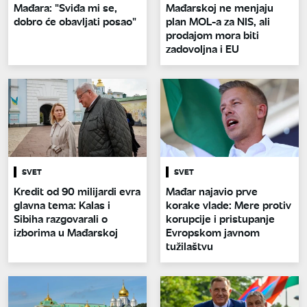
Mađara: "Sviđa mi se,
Mađarskoj ne menjaju
dobro će obavljati posao"
plan MOL-a za NIS, ali
prodajom mora biti
zadovoljna i EU
SVET
SVET
Kredit od 90 milijardi evra
Mađar najavio prve
glavna tema: Kalas i
korake vlade: Mere protiv
Sibiha razgovarali o
korupcije i pristupanje
izborima u Mađarskoj
Evropskom javnom
tužilaštvu