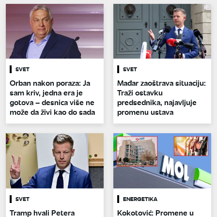
SVET
SVET
Orban nakon poraza: Ja
Mađar zaoštrava situaciju:
sam kriv, jedna era je
Traži ostavku
gotova – desnica više ne
predsednika, najavljuje
može da živi kao do sada
promenu ustava
SVET
ENERGETIKA
Tramp hvali Petera
Kokotović: Promene u