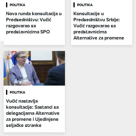
POLITIKA
POLITIKA
Nova runda konsultacija u
Konsultacije u
Predsedništvu: Vučić
Predsedništvu Srbije:
razgovarao sa
Vučić razgovarao sa
predstavnicima SPO
predstavnicima
Alternative za promene
POLITIKA
Vučić nastavlja
konsultacije: Sastanci sa
delegacijama Alternative
za promene i Ujedinjene
seljačke stranke