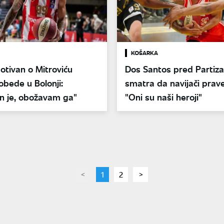
KOŠARKA
tivan o Mitroviću
Dos Santos pred Partiz
bede u Bolonji:
smatra da navijači prave
n je, obožavam ga"
"Oni su naši heroji"
page
You're
1
page
2
page
on
page