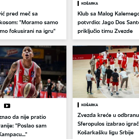
KOŠARKA
ić pred meč sa
Klub sa Malog Kalemeg
akosom: "Moramo samo
potvrdio: Jago Dos Sant
o fokusirani na igru"
priključio timu Zvezde
KOŠARKA
Zvezda kreće u odbranu 
znao da nije pratio
Sferopulos izabrao igrač
anije: "Poslao sam
Košarkašku ligu Srbije
Kampacu..."