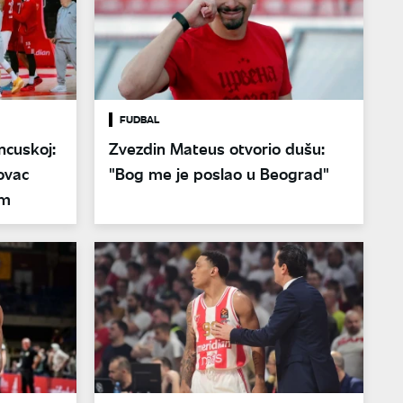
FUDBAL
ncuskoj:
Zvezdin Mateus otvorio dušu:
ovac
"Bog me je poslao u Beograd"
om