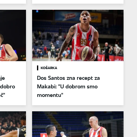
KOŠARKA
je
Dos Santos zna recept za
 dobro
Makabi: "U dobrom smo
č"
momentu"