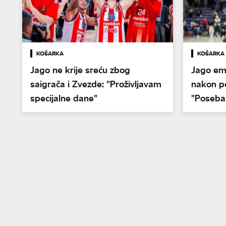
KOŠARKA
KOŠARKA
Jago ne krije sreću zbog
Jago emo
saigrača i Zvezde: "Proživljavam
nakon po
specijalne dane"
"Poseba