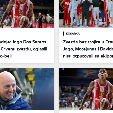
KOŠARKA
adnje: Jago Dos Santos
Zvezda bez trojice u Fra
Crvenu zvezdu, oglasili
Jago, Motejunas i David
o-beli
nisu otputovali sa ekip