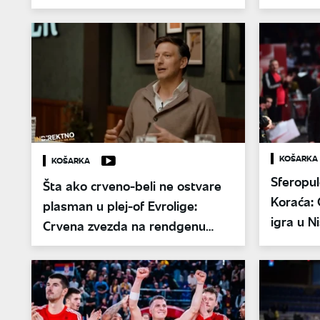
"precrtao" crveno-bele
KOŠARKA
KOŠARKA
Sferopul
Šta ako crveno-beli ne ostvare
Koraća: 
plasman u plej-of Evrolige:
igra u N
Crvena zvezda na rendgenu
Milutina Aleksića