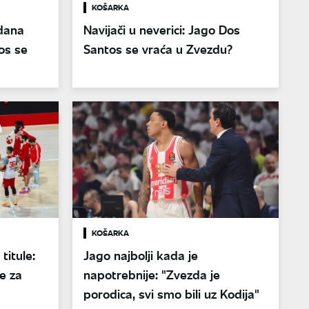
KOŠARKA
dana
Navijači u neverici: Jago Dos
os se
Santos se vraća u Zvezdu?
KOŠARKA
titule:
Jago najbolji kada je
e za
napotrebnije: "Zvezda je
porodica, svi smo bili uz Kodija"