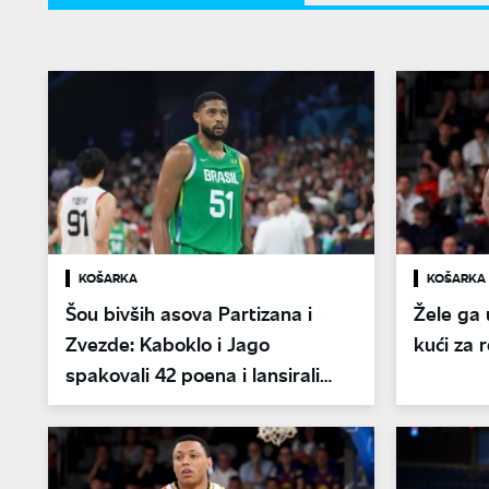
KOŠARKA
KOŠARKA
Šou bivših asova Partizana i
Žele ga 
Zvezde: Kaboklo i Jago
kući za 
spakovali 42 poena i lansirali
Brazil ka Mundobasketu