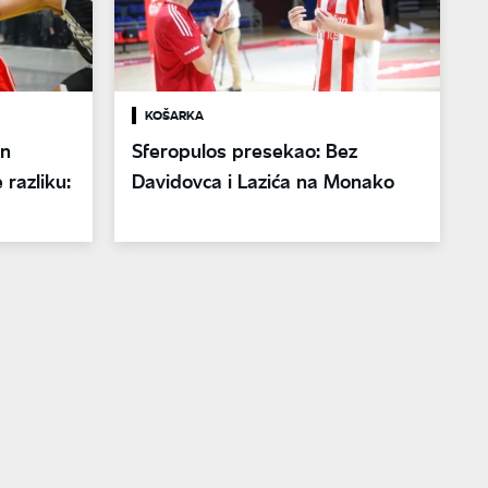
KOŠARKA
an
Sferopulos presekao: Bez
 razliku:
Davidovca i Lazića na Monako