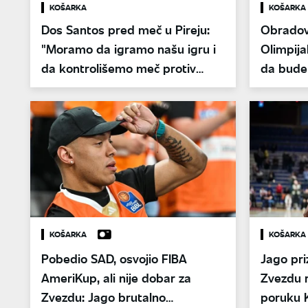
KOŠARKA
KOŠARKA
Dos Santos pred meč u Pireju:
Obradov
"Moramo da igramo našu igru i
Olimpij
da kontrolišemo meč protiv
da budem
Olimpijakosa"
KOŠARKA
KOŠARKA
Pobedio SAD, osvojio FIBA
Jago pri
AmeriKup, ali nije dobar za
Zvezdu r
Zvezdu: Jago brutalno
poruku 