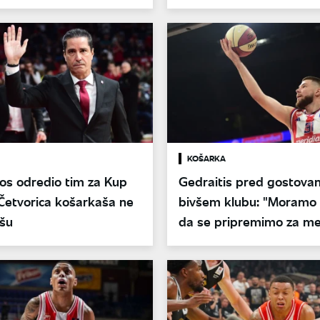
KOŠARKA
os odredio tim za Kup
Gedraitis pred gostovan
Četvorica košarkaša ne
bivšem klubu: "Moramo
išu
da se pripremimo za me