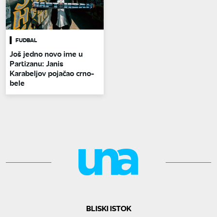
FUDBAL
Još jedno novo ime u
Partizanu: Janis
Karabeljov pojačao crno-
bele
BLISKI ISTOK