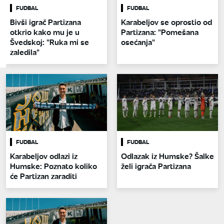
FUDBAL
FUDBAL
Bivši igrač Partizana
Karabeljov se oprostio od
otkrio kako mu je u
Partizana: "Pomešana
Švedskoj: "Ruka mi se
osećanja"
zaledila"
FUDBAL
FUDBAL
Karabeljov odlazi iz
Odlazak iz Humske? Šalke
Humske: Poznato koliko
želi igrača Partizana
će Partizan zaraditi