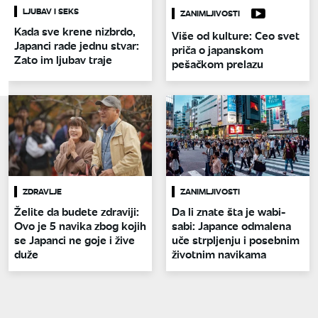
LJUBAV I SEKS
ZANIMLJIVOSTI
Kada sve krene nizbrdo,
Više od kulture: Ceo svet
Japanci rade jednu stvar:
priča o japanskom
Zato im ljubav traje
pešačkom prelazu
ZDRAVLJE
ZANIMLJIVOSTI
Želite da budete zdraviji:
Da li znate šta je wabi-
Ovo je 5 navika zbog kojih
sabi: Japance odmalena
se Japanci ne goje i žive
uče strpljenju i posebnim
duže
životnim navikama